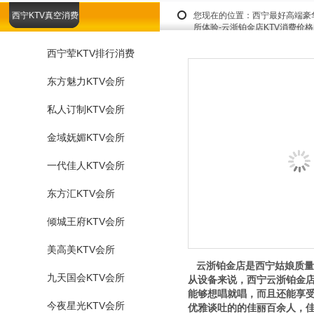
西宁KTV真空消费
您现在的位置：
西宁最好高端豪
所体验-云浙铂金店KTV消费价
西宁荤KTV排行消费
东方魅力KTV会所
私人订制KTV会所
金域妩媚KTV会所
一代佳人KTV会所
东方汇KTV会所
倾城王府KTV会所
美高美KTV会所
云浙铂金店是西宁姑娘质量最
九天国会KTV会所
从设备来说，西宁云浙铂金店
能够想唱就唱，而且还能享受
今夜星光KTV会所
优雅谈吐的的佳丽百余人，