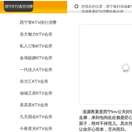
西宁KTV真空消费
您现在的位置：
西宁最好高端豪
湟源夜宴KTV消费价格点评
西宁荤KTV排行消费
东方魅力KTV会所
私人订制KTV会所
金域妩媚KTV会所
一代佳人KTV会所
东方汇KTV会所
倾城王府KTV会所
美高美KTV会所
湟源夜宴是西宁ktv公关好
九天国会KTV会所
走廊，来到包间处处都是匠
面子，绝对不掉范儿。其次对
今夜星光KTV会所
让你开心而来，尽兴而归。