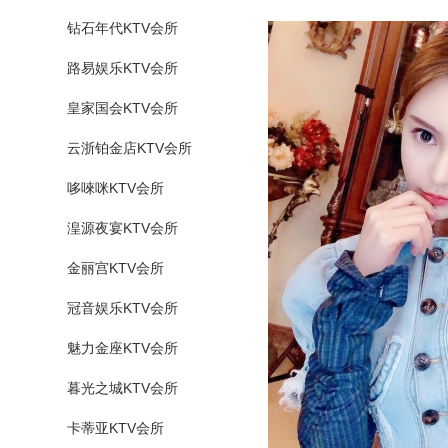
钻石年代KTV会所
路易娱乐KTV会所
皇家国会KTV会所
云浙铂金店KTV会所
哆唻咪KTV会所
湟源夜宴KTV会所
金丽宫KTV会所
冠音娱乐KTV会所
魅力金座KTV会所
暮光之城KTV会所
卡蒂亚KTV会所