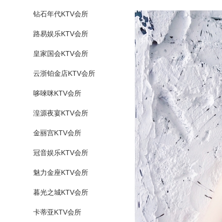
钻石年代KTV会所
路易娱乐KTV会所
皇家国会KTV会所
云浙铂金店KTV会所
哆唻咪KTV会所
湟源夜宴KTV会所
金丽宫KTV会所
冠音娱乐KTV会所
魅力金座KTV会所
暮光之城KTV会所
卡蒂亚KTV会所