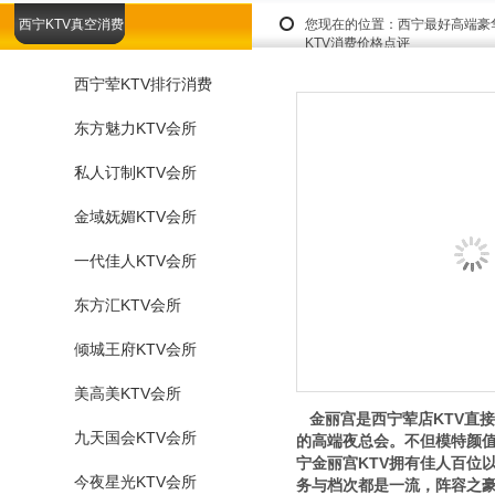
西宁KTV真空消费
您现在的位置：
西宁最好高端豪
KTV消费价格点评
西宁荤KTV排行消费
东方魅力KTV会所
私人订制KTV会所
金域妩媚KTV会所
一代佳人KTV会所
东方汇KTV会所
倾城王府KTV会所
美高美KTV会所
金丽宫是西宁荤店KTV直接
九天国会KTV会所
的高端夜总会。不但模特颜
宁金丽宫KTV拥有佳人百位
今夜星光KTV会所
务与档次都是一流，阵容之